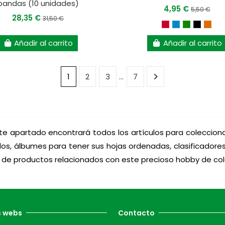
bandas (10 unidades)
4,95 €
5,50 €
28,35 €
31,50 €
Añadir al carrito
Añadir al carrito
1
2
3
…
7
te apartado encontrará todos los artículos para coleccionar 
ellos, álbumes para tener sus hojas ordenadas, clasificado
fín de productos relacionados con este precioso hobby de co
s webs
Contacto