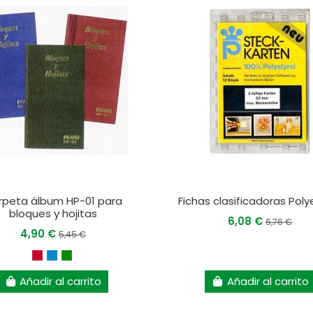
rpeta álbum HP-01 para
Fichas clasificadoras Polye
bloques y hojitas
6,08 €
6,76 €
4,90 €
5,45 €
Añadir al carrito
Añadir al carrito