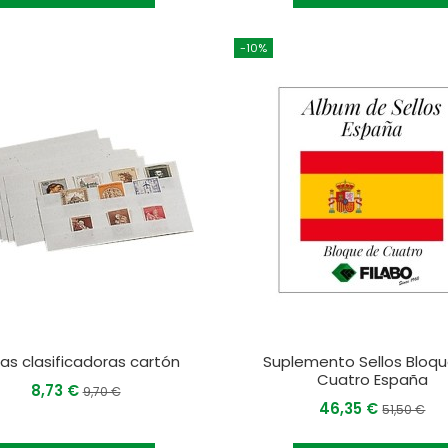
-10%
has clasificadoras cartón
Suplemento Sellos Bloq
Cuatro España
8,73 €
9,70 €
46,35 €
51,50 €