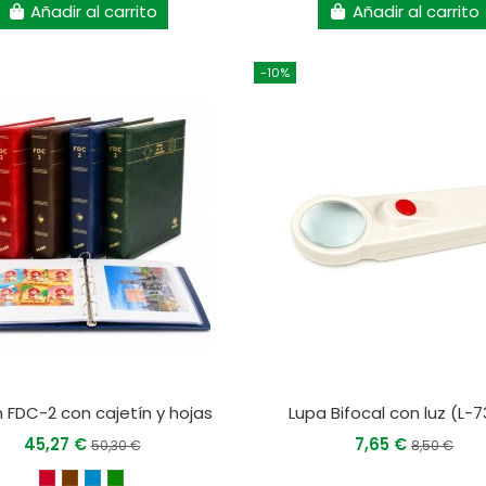
Añadir al carrito
Añadir al carrito
-10%
 FDC-2 con cajetín y hojas
Lupa Bifocal con luz (L-
45,27 €
7,65 €
50,30 €
8,50 €