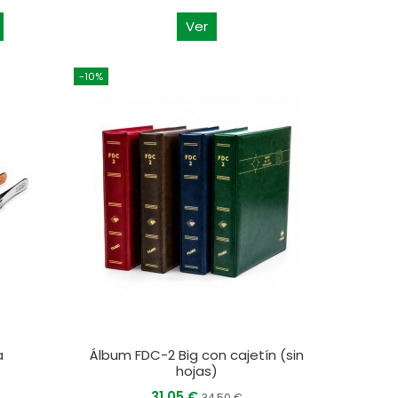
Ver
-10%
a
Álbum FDC-2 Big con cajetín (sin
hojas)
31,05 €
34,50 €