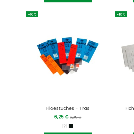
-10%
-10%
Filoestuches - Tiras
Fic
6,25 €
6,95 €