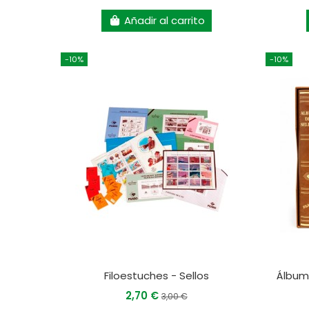
Añadir al carrito
-10%
-10%
Filoestuches - Sellos
Álbum 
2,70 €
3,00 €