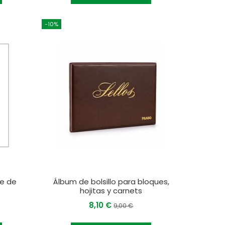
-10%
ue de
Álbum de bolsillo para bloques,
hojitas y carnets
8,10 €
9,00 €