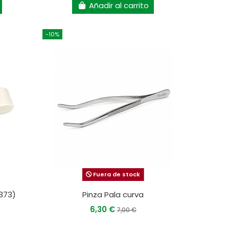
Añadir al carrito
-10%
Fuera de stock
7373)
Pinza Pala curva
6,30 €
7,00 €