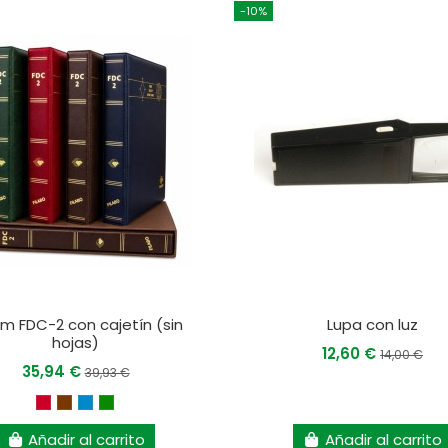
-10%
m FDC-2 con cajetín (sin
Lupa con luz
hojas)
12,60 €
14,00 €
35,94 €
39,93 €
Añadir al carrito
Añadir al carrito