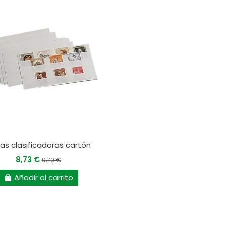
has clasificadoras cartón
8,73 €
9,70 €
Añadir al carrito