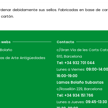
ordenar debidamente sus sellos. Fabricadas en base de car
a cartón.
s webs
Contacto
Bolaño
c/Gran Vía de les Corts Cat
610, Barcelona
as de Arte Antigüedades
Tel:
+34 932 701 044
Lunes a Viernes:
09:00-14:00
16:00-19:00
Lamas Bolaño Subastas
c/Rosellón 229, Barcelona
Tel:
+34 934 151 766
Lunes a Jueves:
09:45-13:30