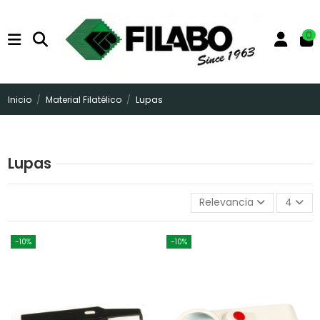
0
Inicio
Material Filatélico
Lupas
Lupas
Relevancia
4
-10%
-10%