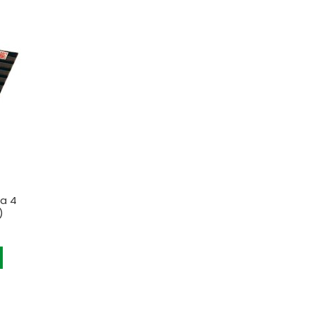
ra 4
)