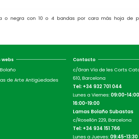
nca o negra con 10 o 4 bandas por cara más hoja de p
s webs
Contacto
Bolaño
c/Gran Vía de les Corts Cat
610, Barcelona
as de Arte Antigüedades
Tel:
+34 932 701 044
Lunes a Viernes:
09:00-14:00
16:00-19:00
Lamas Bolaño Subastas
c/Rosellón 229, Barcelona
Tel:
+34 934 151 766
Lunes a Jueves:
09:45-13:30