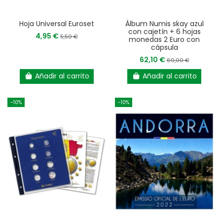
Hoja Universal Euroset
Álbum Numis skay azul
con cajetín + 6 hojas
4,95 €
5,50 €
monedas 2 Euro con
cápsula
62,10 €
69,00 €
Añadir al carrito
Añadir al carrito
-10%
-10%