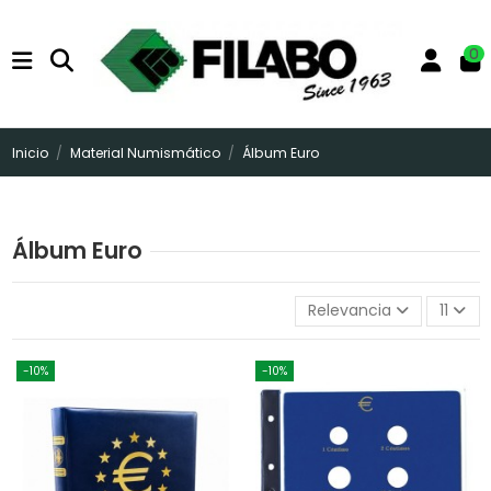
0
Inicio
Material Numismático
Álbum Euro
Álbum Euro
Relevancia
11
-10%
-10%