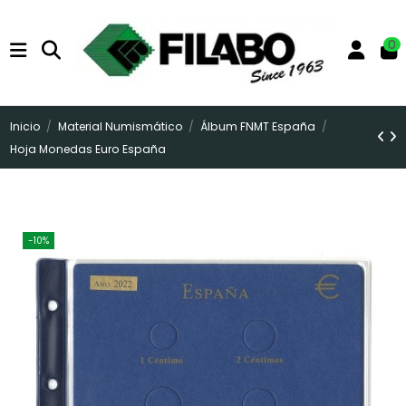
0
Inicio
Material Numismático
Álbum FNMT España
Hoja Monedas Euro España
-10%