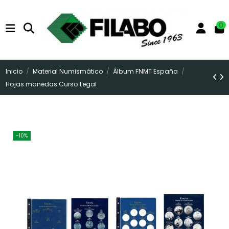
0
Inicio
Material Numismático
Álbum FNMT España
Hojas monedas Curso Legal
-10%