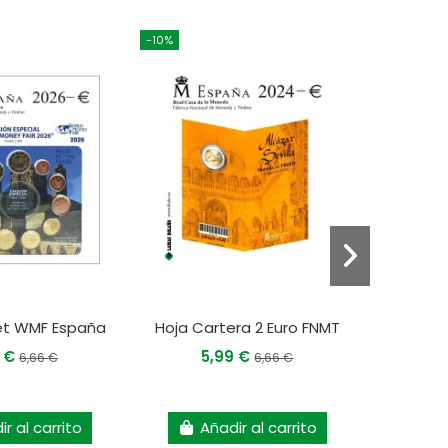
-10%
-10%
F
et WMF España
Hoja Cartera 2 Euro FNMT
Hojas
9 €
5,99 €
6,66 €
6,66 €
22
r al carrito
Añadir al carrito