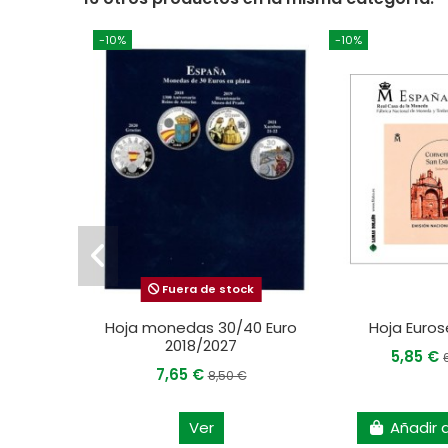
-10%
-10%
Fuera de stock
Hoja monedas 30/40 Euro
Hoja Euro
2018/2027
5,85 €
7,65 €
8,50 €
Ver
Añadir a