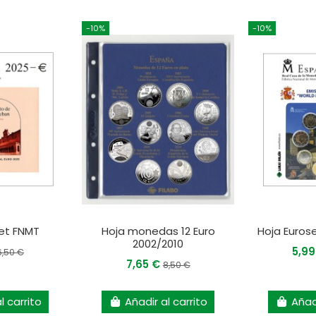
-10%
-10%
set FNMT
Hoja monedas 12 Euro
Hoja Euros
2002/2010
5,9
6,50 €
7,65 €
8,50 €
l carrito
Añadir al carrito
Añadi