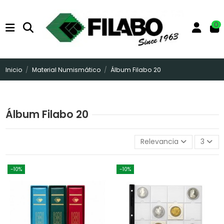
0
Inicio
Material Numismático
Álbum Filabo 20
Álbum Filabo 20
Relevancia
3
-10%
-10%