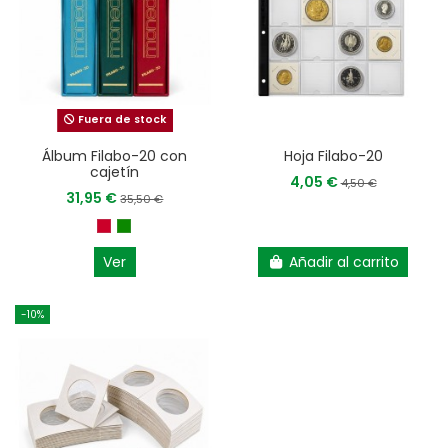
Fuera de stock
Álbum Filabo-20 con
Hoja Filabo-20
cajetín
4,05 €
4,50 €
31,95 €
35,50 €
Ver
Añadir al carrito
-10%