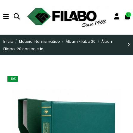
0
Inicio
Material Numismático
Álbum Filabo 20
Álbum
Filabo-20 con cajetín
-10%