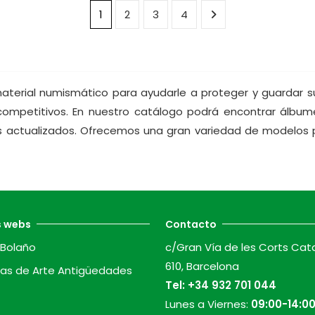
1
2
3
4
aterial numismático para ayudarle a proteger y guardar s
competitivos. En nuestro catálogo podrá encontrar álbumes
s actualizados. Ofrecemos una gran variedad de modelos 
s webs
Contacto
Bolaño
c/Gran Vía de les Corts Cat
610, Barcelona
as de Arte Antigüedades
Tel:
+34 932 701 044
Lunes a Viernes:
09:00-14:00