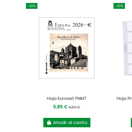
-10%
-10%
Hoja Euroset FNMT
Hoja P
5,85 €
6,50 €
Añadir al carrito