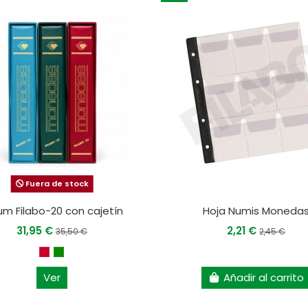
Fuera de stock
um Filabo-20 con cajetín
Hoja Numis Moneda
31,95 €
2,21 €
35,50 €
2,45 €
Ver
Añadir al carrito