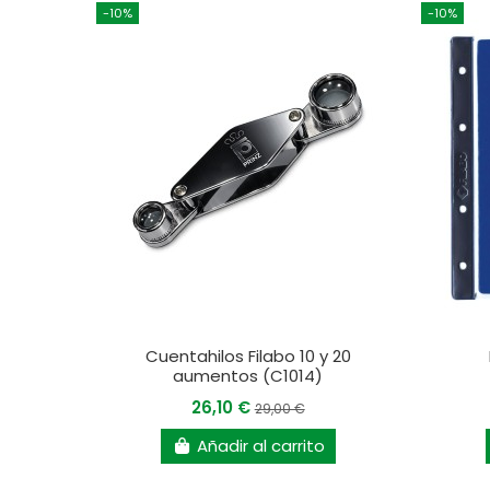
-10%
-10%
Cuentahilos Filabo 10 y 20
aumentos (C1014)
26,10 €
29,00 €
Añadir al carrito