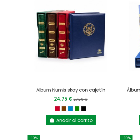
Album Numis skay con cajetín
Álbum
24,75 €
27,50 €
Añadir al carrito
-10%
-10%