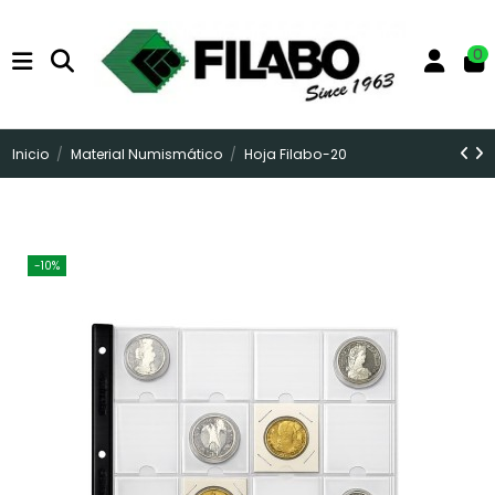
0
Inicio
Material Numismático
Hoja Filabo-20
-10%