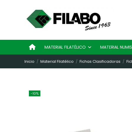
MATERIAL FILATÉLICO
MATERIAL NUM
Inicio
Material Filatélico
Fichas Clasificadoras
Fi
-10%