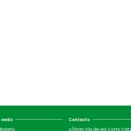
s webs
Contacto
Bolaño
c/Gran Vía de les Corts Cat