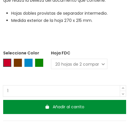
que realza la belleza del documento que contiene.
Hojas dobles provistas de separador intermedio.
Medida exterior de la hoja 270 x 215 mm.
Seleccione Color
Hoja FDC
Rojo
Marrón
Azul
Verde
Añadir al carrito