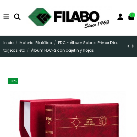
0
Inicio
Material Filatélico
FDC - Álbum Sobres Primer Día,
tarjetas, etc
Álbum FDC-2 con cajetín y hojas
-10%