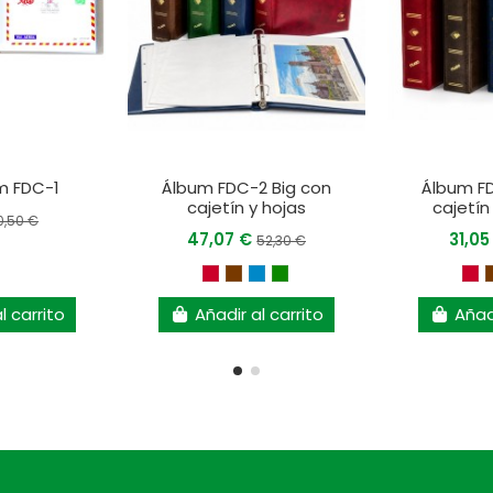
m FDC-1
Álbum FDC-2 Big con
Álbum FD
cajetín y hojas
cajetín
0,50 €
47,07 €
31,0
52,30 €
l carrito
Añadir al carrito
Añadi