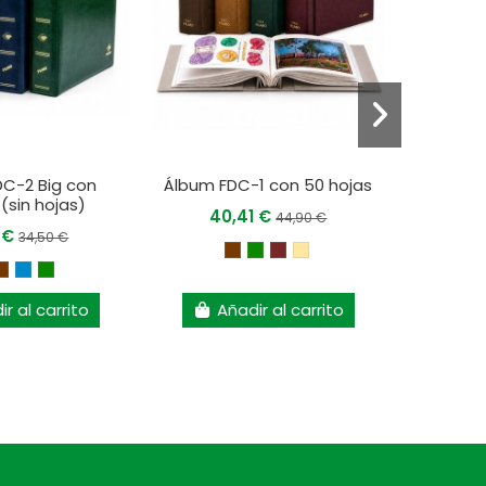
C-2 Big con
Álbum FDC-1 con 50 hojas
Álbum F
 (sin hojas)
40,41 €
44,90 €
5 €
35
34,50 €
r al carrito
Añadir al carrito
A