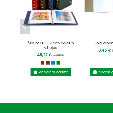
Álbum FDC-2 con cajetín
Hoja álbu
y hojas
0,45 €
45,27 €
50,30 €
Añadir al carrito
Añadir a