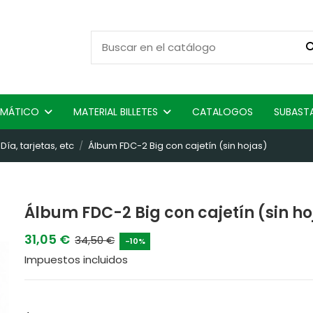
ISMÁTICO
MATERIAL BILLETES
CATALOGOS
SUBAST
ía, tarjetas, etc
Álbum FDC-2 Big con cajetín (sin hojas)
Álbum FDC-2 Big con cajetín (sin ho
31,05 €
34,50 €
-10%
Impuestos incluidos