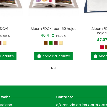
FDC-1
Álbum FDC-1 con 50 hojas
Álbum FD
cajet
40,41 €
23,00 €
44,90 €
47,0
l carrito
Añadir al carrito
Añadi
s webs
Contacto
Bolaño
c/Gran Vía de les Corts Cat