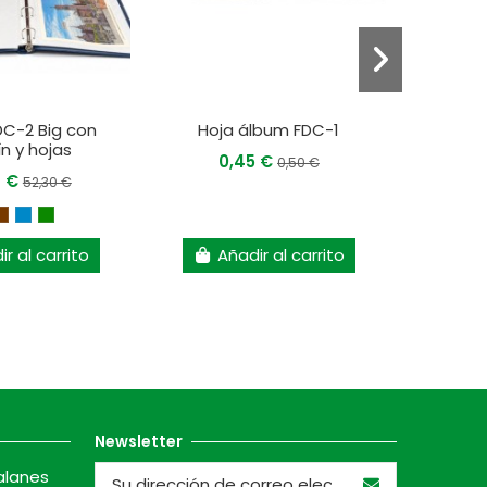
C-2 Big con
Hoja álbum FDC-1
Álbum F
ín y hojas
0,45 €
0,50 €
7 €
45
52,30 €
r al carrito
Añadir al carrito
A
Newsletter
alanes