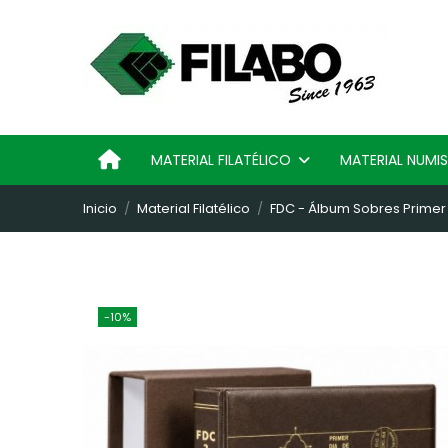
MATERIAL FILATÉLICO
MATERIAL NUM
Inicio
Material Filatélico
FDC - Álbum Sobres Primer D
-10%