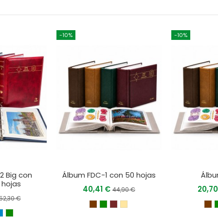
-10%
-10%
2 Big con
Álbum FDC-1 con 50 hojas
Álbu
 hojas
40,41 €
20,7
44,90 €
52,30 €