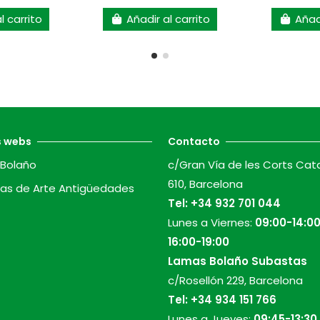
l carrito
Añadir al carrito
Añadi
s webs
Contacto
Bolaño
c/Gran Vía de les Corts Cat
610, Barcelona
as de Arte Antigüedades
Tel:
+34 932 701 044
Lunes a Viernes:
09:00-14:00
16:00-19:00
Lamas Bolaño Subastas
c/Rosellón 229, Barcelona
Tel:
+34 934 151 766
Lunes a Jueves:
09:45-13:30