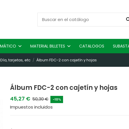
ISMÁTICO
MATERIAL BILLETES
CATALOGOS
SUBAST
ía, tarjetas, etc
Álbum FDC-2 con cajetín y hojas
Álbum FDC-2 con cajetín y hojas
45,27 €
50,30 €
-10%
Impuestos incluidos