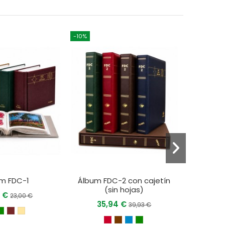
-10%
-10%
m FDC-1
Álbum FDC-2 con cajetín
Hoj
(sin hojas)
0 €
0
23,00 €
35,94 €
39,93 €