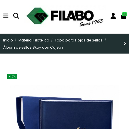
0
Inicio
Material Filatélico
Tapa para Hojas de Sellos
Álbum de sellos Skay con Cajetín
-10%