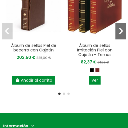
Álbum de sellos Piel de
Álbum de sellos
becerro con Cajetín
Imitación Piel con
Cajetín - Temas
202,50 €
225,00 €
82,37 €
91,52 €
Añadir al carrito
Ver
Información