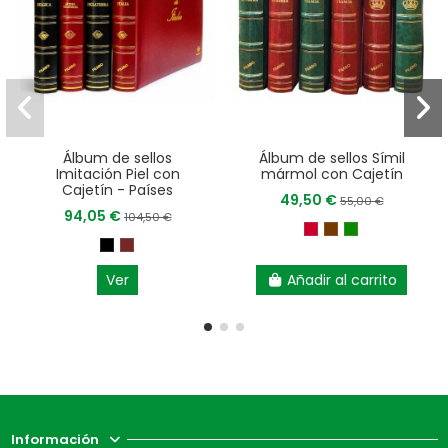
Álbum de sellos
Álbum de sellos Símil
Imitación Piel con
mármol con Cajetín
Cajetín - Países
49,50 €
55,00 €
94,05 €
104,50 €
Ver
Añadir al carrito
Información