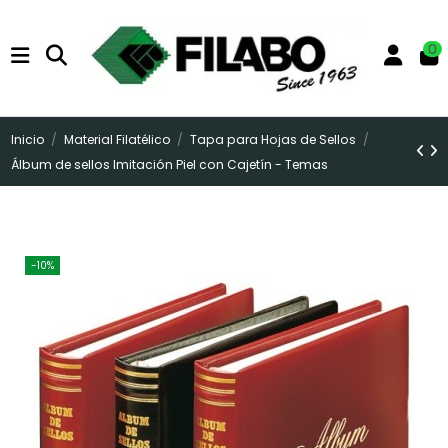
0
Inicio
Material Filatélico
Tapa para Hojas de Sellos
Álbum de sellos Imitación Piel con Cajetín - Temas
-10%