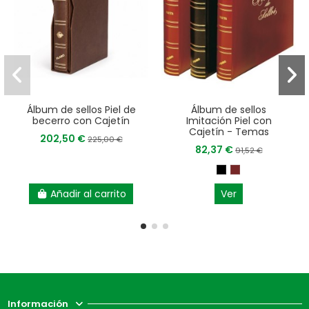
Álbum de sellos Piel de
Álbum de sellos
becerro con Cajetín
Imitación Piel con
Cajetín - Temas
202,50 €
225,00 €
82,37 €
91,52 €
Añadir al carrito
Ver
Información