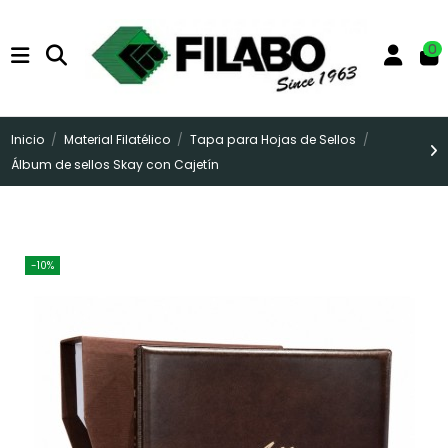
0
Inicio
Material Filatélico
Tapa para Hojas de Sellos
Álbum de sellos Skay con Cajetín
-10%