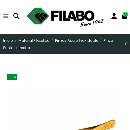
0
Inicio
Material Filatélico
Pinzas Acero Inoxidable
Pinza
Punta estrecha
-10%