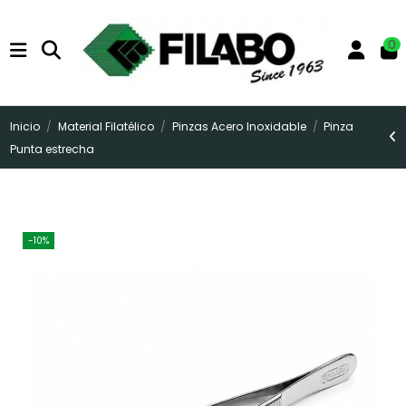
0
Inicio
Material Filatélico
Pinzas Acero Inoxidable
Pinza
Punta estrecha
-10%