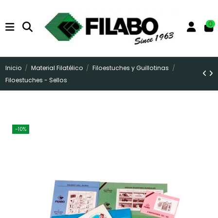
0
Inicio
Material Filatélico
Filoestuches y Guillotinas
Filoestuches - Sellos
-10%