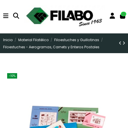
0
Inicio
Material Filatélico
Filoestuches y Guillotinas
Filoestuches - Aerogramas, Carnets y Enteros Postales
-10%