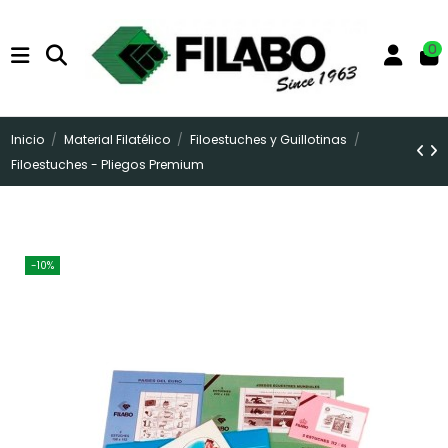
0
Inicio
Material Filatélico
Filoestuches y Guillotinas
Filoestuches - Pliegos Premium
-10%