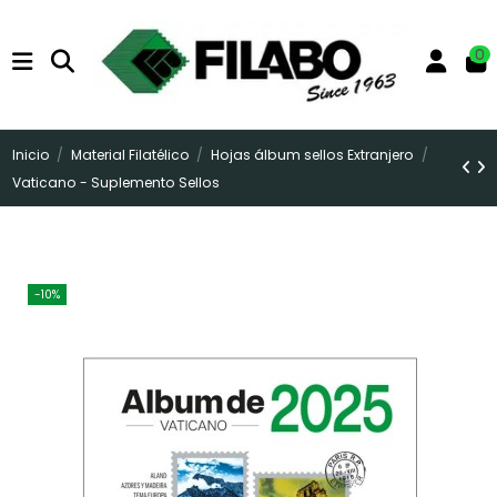
0
Inicio
Material Filatélico
Hojas álbum sellos Extranjero
Vaticano - Suplemento Sellos
-10%