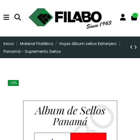
0
Inicio
Material Filatélico
Hojas álbum sellos Extranjero
Panamá - Suplemento Sellos
-10%