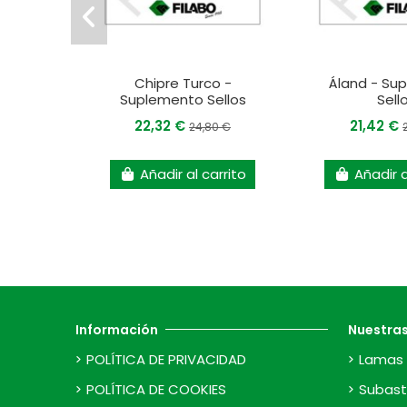
Chipre Turco -
Áland - Su
Suplemento Sellos
Sell
22,32 €
21,42 €
24,80 €
Añadir al carrito
Añadir a
Información
Nuestra
POLÍTICA DE PRIVACIDAD
Lamas 
POLÍTICA DE COOKIES
Subast