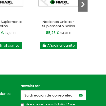
- Suplemento
Naciones Unidas -
Jerse
ellos
Suplemento Sellos
4 €
85,23 €
16
92,60 €
94,70 €
r al carrito
Añadir al carrito
A
Newsletter
alanes
Acepto que Lamas Bolaño SA me