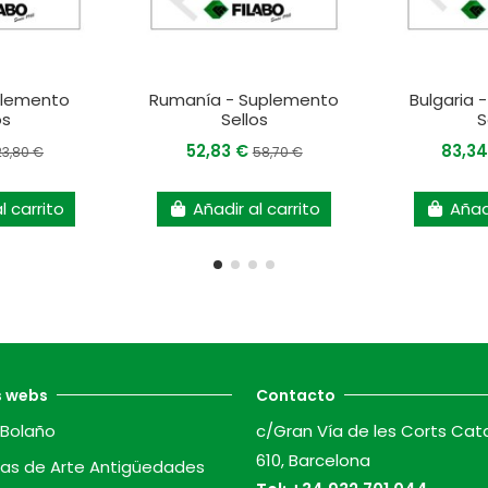
plemento
Rumanía - Suplemento
Bulgaria 
os
Sellos
S
52,83 €
83,3
23,80 €
58,70 €
l carrito
Añadir al carrito
Añadi
s webs
Contacto
Bolaño
c/Gran Vía de les Corts Cat
610, Barcelona
as de Arte Antigüedades