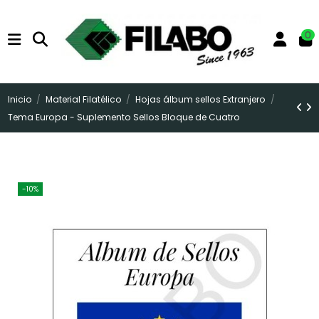
0
Inicio
Material Filatélico
Hojas álbum sellos Extranjero
Tema Europa - Suplemento Sellos Bloque de Cuatro
-10%