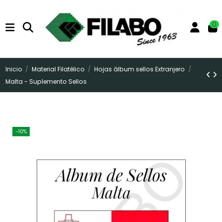
0
Inicio
Material Filatélico
Hojas álbum sellos Extranjero
Malta - Suplemento Sellos
-10%