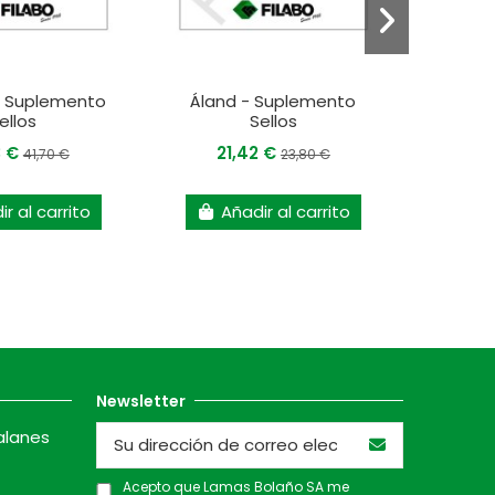
 Suplemento
Áland - Suplemento
Repúbl
ellos
Sellos
Supl
3 €
21,42 €
26
41,70 €
23,80 €
r al carrito
Añadir al carrito
A
Newsletter
alanes
Acepto que Lamas Bolaño SA me