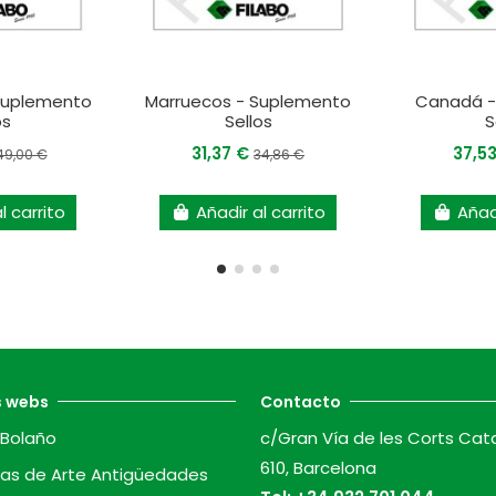
 Suplemento
Marruecos - Suplemento
Canadá -
os
Sellos
S
31,37 €
37,5
49,00 €
34,86 €
l carrito
Añadir al carrito
Añadi
s webs
Contacto
Bolaño
c/Gran Vía de les Corts Cat
610, Barcelona
as de Arte Antigüedades