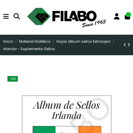
0
Inicio
Material Filatélico
Hojas álbum sellos Extranjero
Irlanda - Suplemento Sellos
-10%