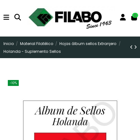
0
Inicio
Material Filatélico
Hojas álbum sellos Extranjero
Holanda - Suplemento Sellos
-10%