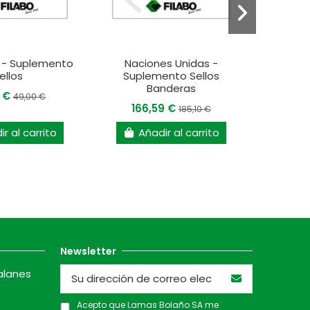
 - Suplemento
Naciones Unidas -
Perú - 
ellos
Suplemento Sellos
18
Banderas
0 €
49,00 €
166,59 €
185,10 €
r al carrito
Añadir al carrito
A
Newsletter
alanes
Acepto que Lamas Bolaño SA me