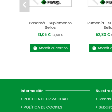
Panamá - Suplemento
Rumanía - S
Sellos
Sell
31,05 €
52,83 €
34,50 €
Añadir al carrito
Añadir a
Información
Nuestra
POLÍTICA DE PRIVACIDAD
Lamas 
POLÍTICA DE COOKIES
Subast