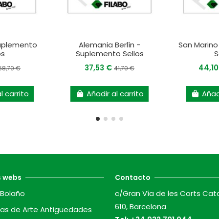
uplemento
Alemania Berlín -
San Marino
os
Suplemento Sellos
S
37,53 €
44,1
58,70 €
41,70 €
l carrito
Añadir al carrito
Añadi
s webs
Contacto
Bolaño
c/Gran Vía de les Corts Cat
610, Barcelona
as de Arte Antigüedades