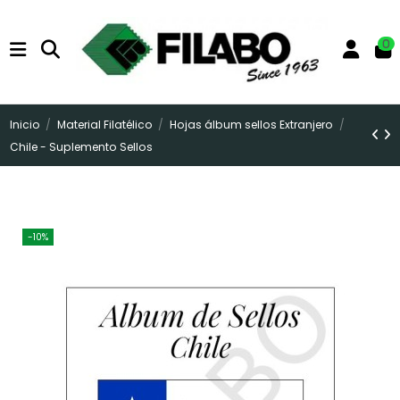
0
Inicio
Material Filatélico
Hojas álbum sellos Extranjero
Chile - Suplemento Sellos
-10%