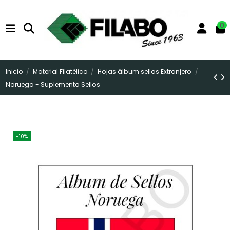
0
Inicio
Material Filatélico
Hojas álbum sellos Extranjero
Noruega - Suplemento Sellos
-10%