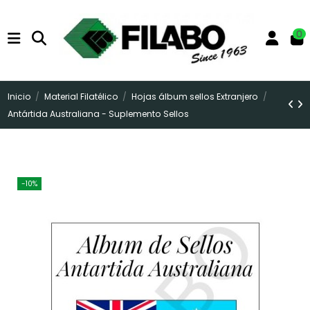
0
Inicio
Material Filatélico
Hojas álbum sellos Extranjero
Antártida Australiana - Suplemento Sellos
-10%