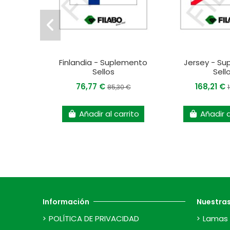
Finlandia - Suplemento
Jersey - S
Sellos
Sell
76,77 €
168,21 €
85,30 €
Añadir al carrito
Añadir a
Información
Nuestra
POLÍTICA DE PRIVACIDAD
Lamas 