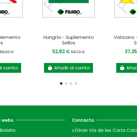
uplemento
Hungría - Suplemento
Vaticano 
os
Sellos
S
52,83 €
37,3
186,90 €
58,70 €
l carrito
Añadir al carrito
Añadi
s webs
Contacto
Bolaño
c/Gran Vía de les Corts Cat