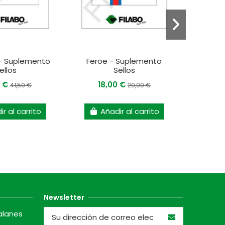
- Suplemento
Feroe - Suplemento
Boliv
ellos
Sellos
5 €
18,00 €
9
41,50 €
20,00 €
r al carrito
Añadir al carrito
A
Newsletter
alanes