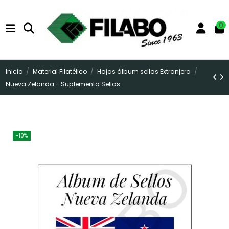
0
Inicio
Material Filatélico
Hojas álbum sellos Extranjero
Nueva Zelanda - Suplemento Sellos
-10%