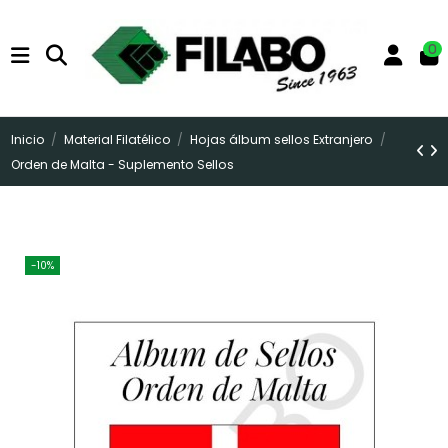
0
Inicio
Material Filatélico
Hojas álbum sellos Extranjero
Orden de Malta - Suplemento Sellos
-10%