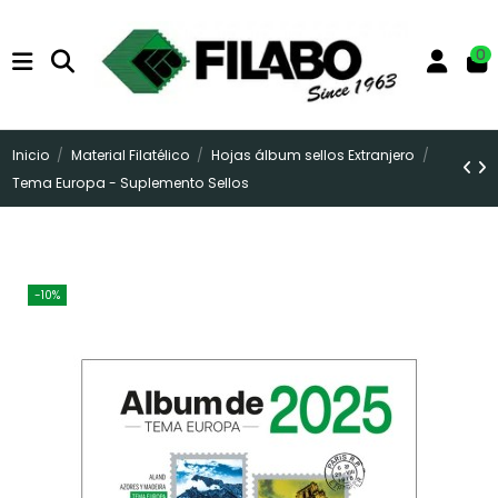
0
Inicio
Material Filatélico
Hojas álbum sellos Extranjero
Tema Europa - Suplemento Sellos
-10%