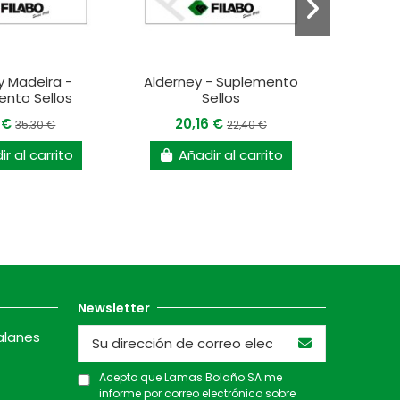
y Madeira -
Alderney - Suplemento
Man - S
nto Sellos
Sellos
19
7 €
20,16 €
35,30 €
22,40 €
r al carrito
Añadir al carrito
A
Newsletter
alanes
Acepto que Lamas Bolaño SA me
informe por correo electrónico sobre