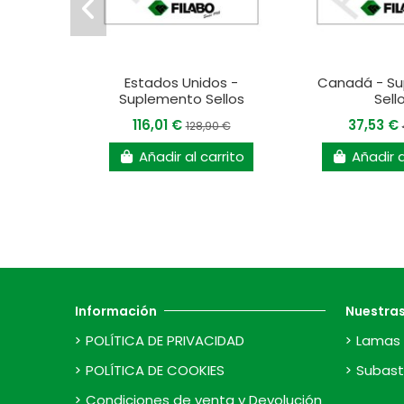
Estados Unidos -
Canadá - S
Suplemento Sellos
Sell
116,01 €
37,53 €
128,90 €
Añadir al carrito
Añadir a
Información
Nuestra
POLÍTICA DE PRIVACIDAD
Lamas 
POLÍTICA DE COOKIES
Subast
Condiciones de venta y Devolución