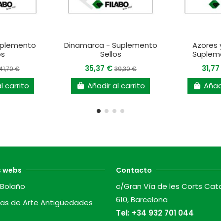
uplemento
Dinamarca - Suplemento
Azores 
os
Sellos
Supleme
35,37 €
31,7
41,70 €
39,30 €
l carrito
Añadir al carrito
Añadi
s webs
Contacto
Bolaño
c/Gran Vía de les Corts Cat
610, Barcelona
as de Arte Antigüedades
Tel:
+34 932 701 044