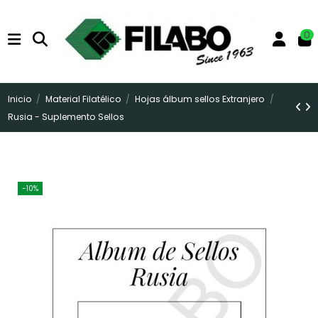
0
Inicio
Material Filatélico
Hojas álbum sellos Extranjero
Rusia - Suplemento Sellos
-10%