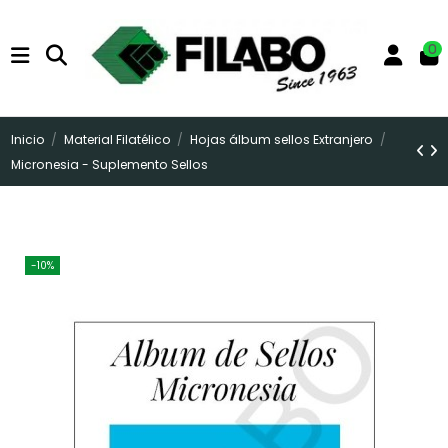
0
Inicio
Material Filatélico
Hojas álbum sellos Extranjero
Micronesia - Suplemento Sellos
-10%