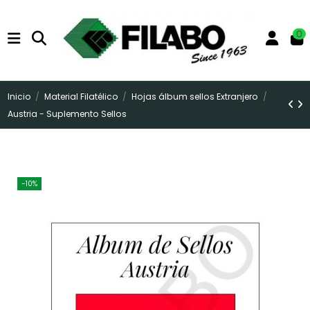
0
Inicio
Material Filatélico
Hojas álbum sellos Extranjero
Austria - Suplemento Sellos
-10%