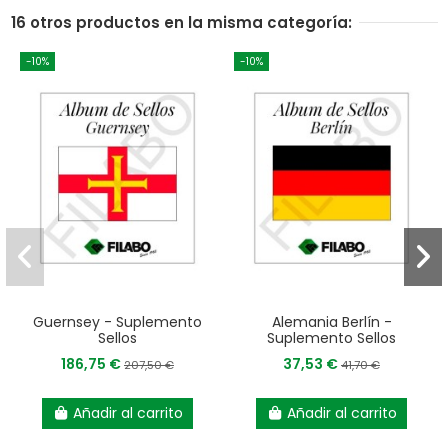
16 otros productos en la misma categoría:
-10%
-10%
Guernsey - Suplemento
Alemania Berlín -
Sellos
Suplemento Sellos
186,75 €
37,53 €
207,50 €
41,70 €
Añadir al carrito
Añadir al carrito