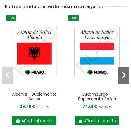
16 otros productos en la misma categoría:
-10%
-10%
Albania - Suplemento
Luxemburgo -
Sellos
Suplemento Sellos
39,78 €
74,61 €
44,20 €
82,90 €
Añadir al carrito
Añadir al carrito