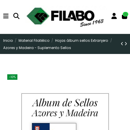
0
Inicio
Material Filatélico
Hojas álbum sellos Extranjero
Azores y Madeira - Suplemento Sellos
-10%