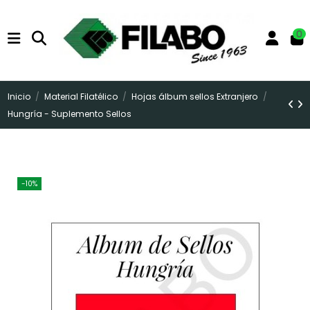
0
Inicio
Material Filatélico
Hojas álbum sellos Extranjero
Hungría - Suplemento Sellos
-10%