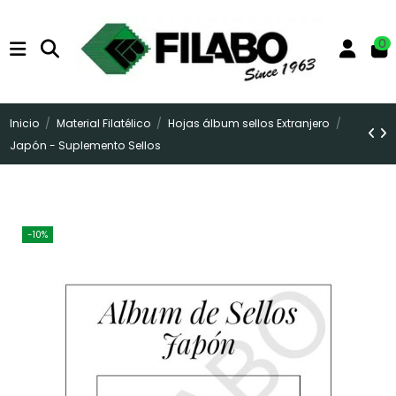
0
Inicio
Material Filatélico
Hojas álbum sellos Extranjero
Japón - Suplemento Sellos
-10%