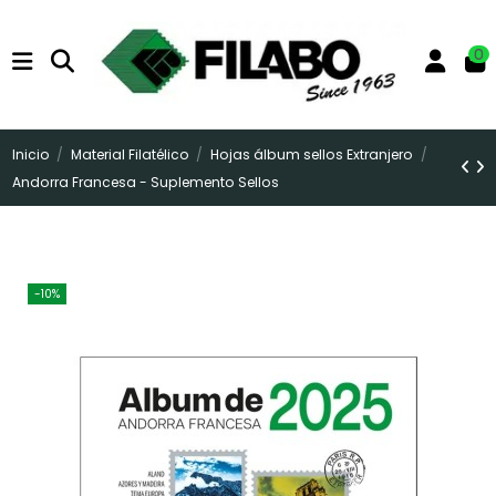
0
Inicio
Material Filatélico
Hojas álbum sellos Extranjero
Andorra Francesa - Suplemento Sellos
-10%