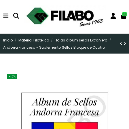
0
Inicio
Material Filatélico
Hojas álbum sellos Extranjero
Andorra Francesa - Suplemento Sellos Bloque de Cuatro
-10%